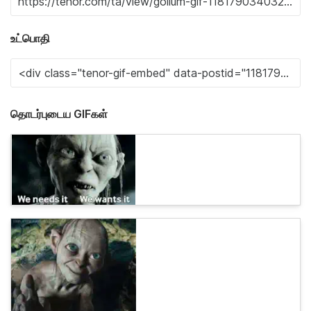
உட்பொதி
தொடர்புடைய GIFகள்