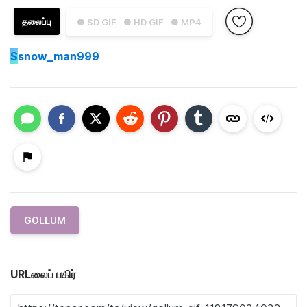
தலைப்பு
● SD GIF
● HD GIF
● MP4
S
snow_man999
GOLLUM
URLலைப் பகிர்