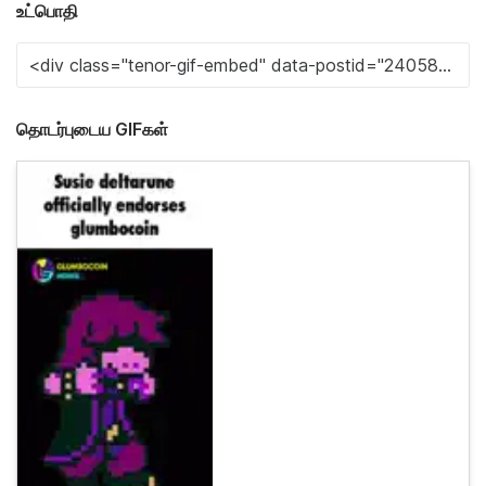
உட்பொதி
தொடர்புடைய GIFகள்