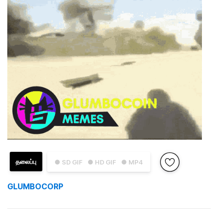
தலைப்பு
● SD GIF
● HD GIF
● MP4
GLUMBOCORP