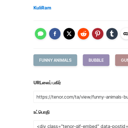
KuliRam
FUNNY ANIMALS
BUBBLE
GU
URLலைப் பகிர்
உட்பொதி