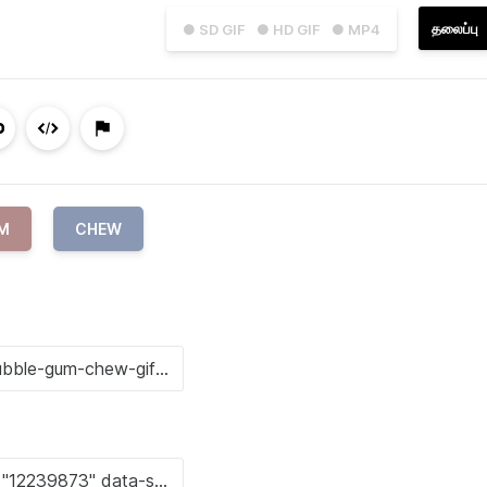
தலைப்பு
● SD GIF
● HD GIF
● MP4
M
CHEW