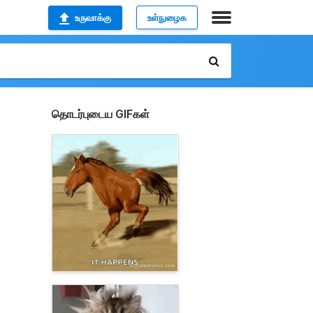
உருவாக்கு
உள்நுழைக
தொடர்புடைய GIFகள்