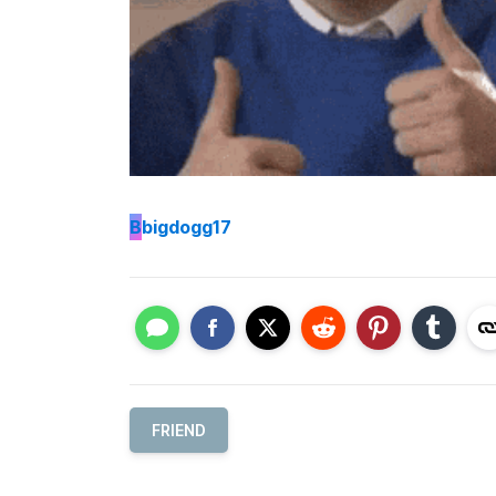
B
bigdogg17
FRIEND