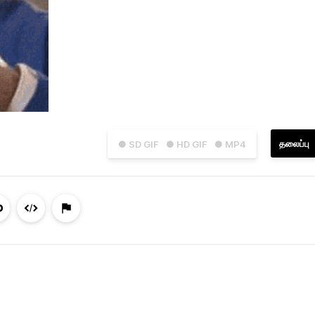
தலைப்பு
● SD GIF
● HD GIF
● MP4