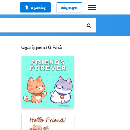
உருவாக்கு
உள்நுழைக
தொடர்புடைய GIFகள்