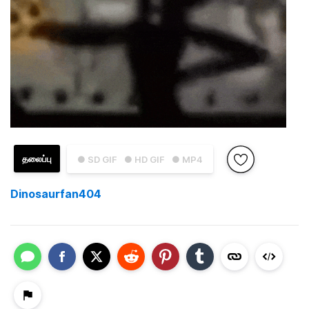
தலைப்பு
● SD GIF
● HD GIF
● MP4
Dinosaurfan404