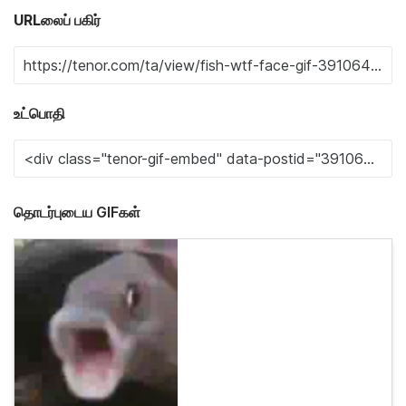
URLலைப் பகிர்
உட்பொதி
தொடர்புடைய GIFகள்