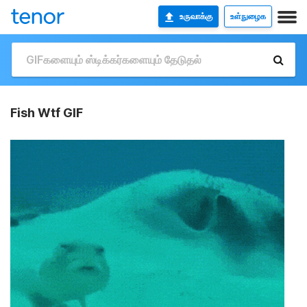
உருவாக்கு
உள்நுழைக
Fish Wtf GIF