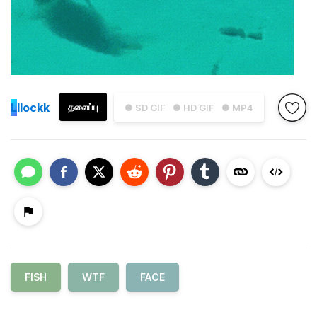
L
llockk
தலைப்பு
● SD GIF
● HD GIF
● MP4
FISH
WTF
FACE