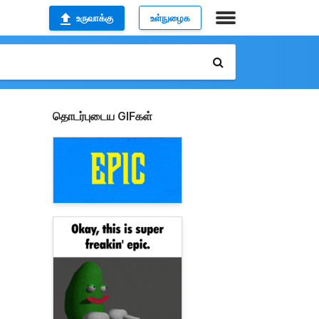
உருவாக்கு
உள்நுழைக
தொடர்புடைய GIFகள்