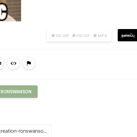
தலைப்பு
● SD GIF
● HD GIF
● MP4
RONSWANSON