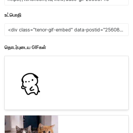
உட்பொதி
தொடர்புடைய GIFகள்