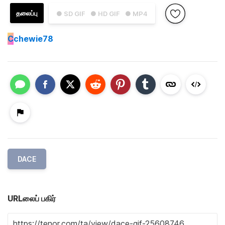
தலைப்பு
● SD GIF
● HD GIF
● MP4
C
chewie78
DACE
URLலைப் பகிர்