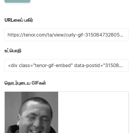
URLலைப் பகிர்
உட்பொதி
தொடர்புடைய GIFகள்