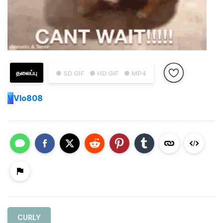
தலைப்பு
● SD GIF
● HD GIF
● MP4
V
Vlo808
CURLY