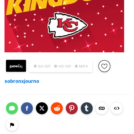
தலைப்பு
● SD GIF
● HD GIF
● MP4
sobronxjourno