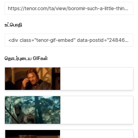
உட்பொதி
தொடர்புடைய GIFகள்