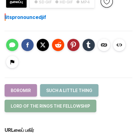
தலைப்பு
● SD GIF
● HD GIF
● MP4
I
itspronouncedjif
BOROMIR
SUCH A LITTLE THING
LORD OF THE RINGS THE FELLOWSHIP
URLலைப் பகிர்