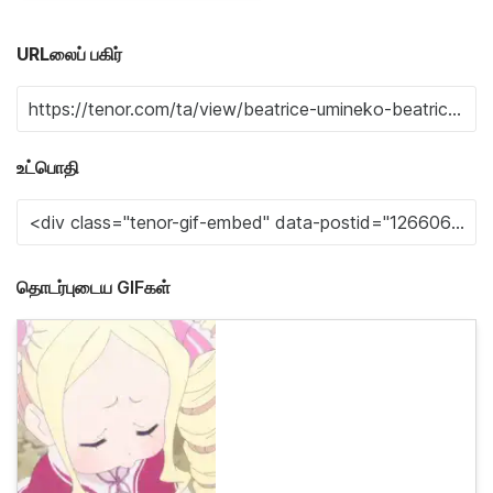
URLலைப் பகிர்
உட்பொதி
தொடர்புடைய GIFகள்