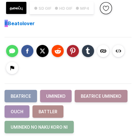
தலைப்பு
● SD GIF
● HD GIF
● MP4
B
Beatolover
BEATRICE
UMINEKO
BEATRICE UMINEKO
OUCH
BATTLER
UMINEKO NO NAKU KORO NI