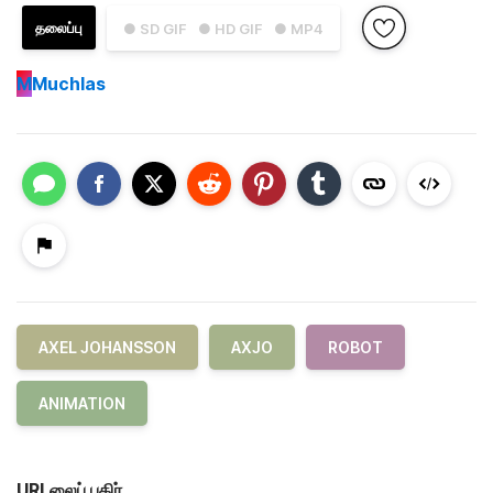
தலைப்பு
● SD GIF
● HD GIF
● MP4
M
Muchlas
AXEL JOHANSSON
AXJO
ROBOT
ANIMATION
URLலைப் பகிர்