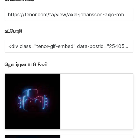
உட்பொதி
தொடர்புடைய GIFகள்