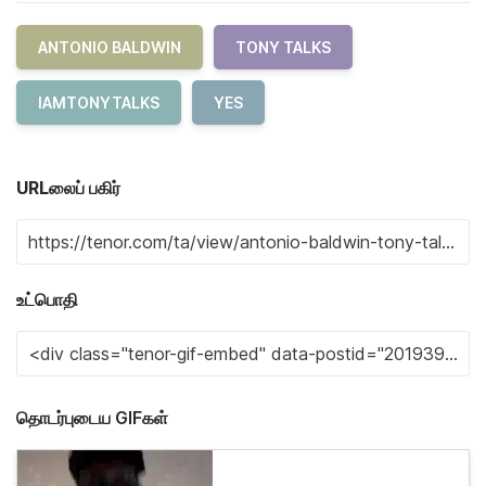
ANTONIO BALDWIN
TONY TALKS
IAMTONYTALKS
YES
URLலைப் பகிர்
உட்பொதி
தொடர்புடைய GIFகள்