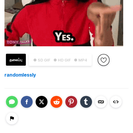
தலைப்பு
● SD GIF
● HD GIF
● MP4
randomlessly