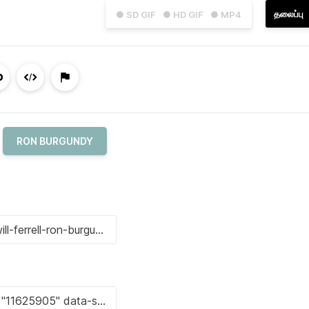
தலைப்பு
● SD GIF
● HD GIF
● MP4
RON BURGUNDY