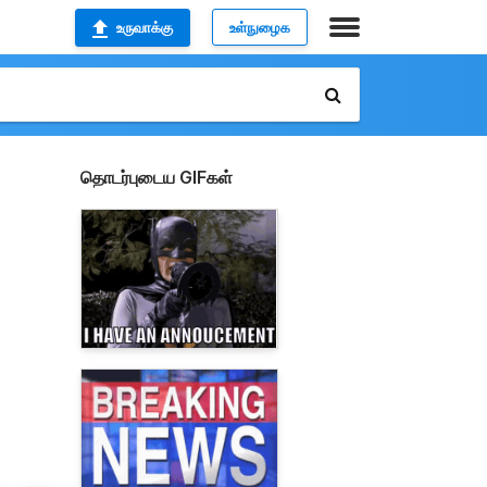
உருவாக்கு
உள்நுழைக
தொடர்புடைய GIFகள்