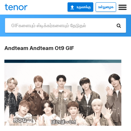
உருவாக்கு
உள்நுழைக
Andteam Andteam Ot9 GIF