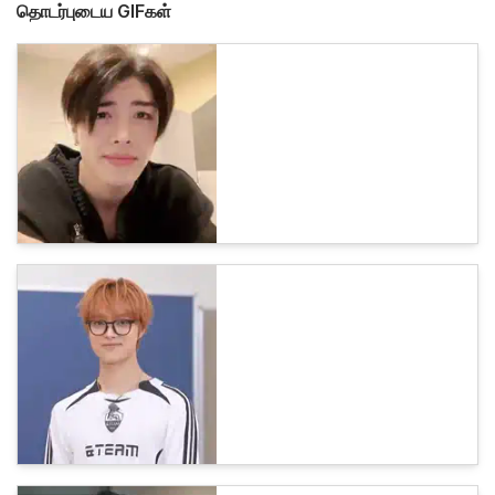
தொடர்புடைய GIFகள்