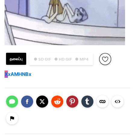
தலைப்பு
● SD GIF
● HD GIF
● MP4
X
xAMHNBx