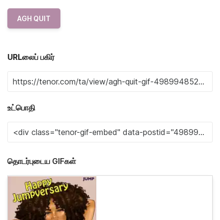
AGH QUIT
URLலைப் பகிர்
உட்பொதி
தொடர்புடைய GIFகள்