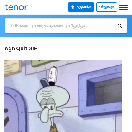
உருவாக்கு
உள்நுழைக
Agh Quit GIF