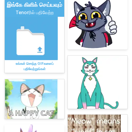
இங்கே கிளிக் செய்யவும்
Tenorரில் பதிவேற்ற
உங்கள் சொந்த GIFகளைப்
பதிவேற்றுங்கள்