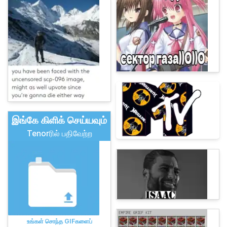
இங்கே கிளிக் செய்யவும்
Tenorரில் பதிவேற்ற
உங்கள் சொந்த GIFகளைப்