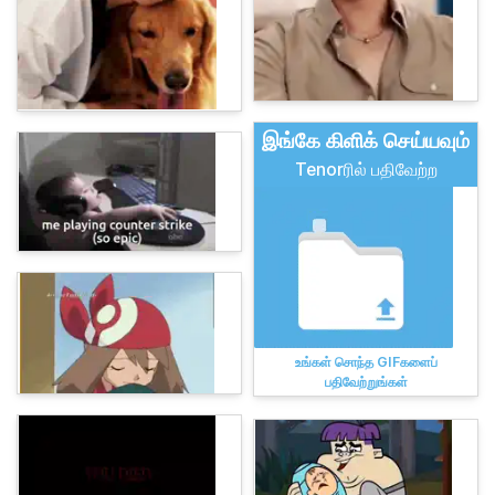
இங்கே கிளிக் செய்யவும்
Tenorரில் பதிவேற்ற
உங்கள் சொந்த GIFகளைப்
பதிவேற்றுங்கள்