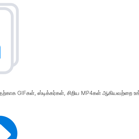
வதற்காக GIFகள், ஸ்டிக்கர்கள், சிறிய MP4கள் ஆகியவற்றை உங