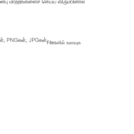
்பு மாற்றங்களைச் செய்ய விரும்பினால்
், PNGகள், JPGகள்
Filesஸில் உலாவுக