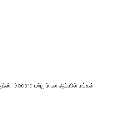
ப்ஸ், Gboard மற்றும் பல ஆப்ஸில் உங்கள்