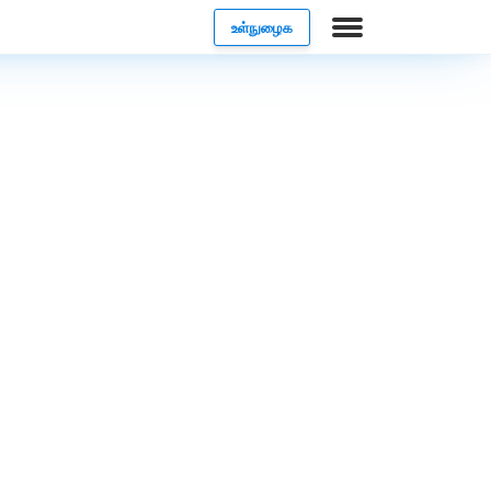
உள்நுழைக