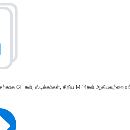
வதற்காக GIFகள், ஸ்டிக்கர்கள், சிறிய MP4கள் ஆகியவற்றை உங