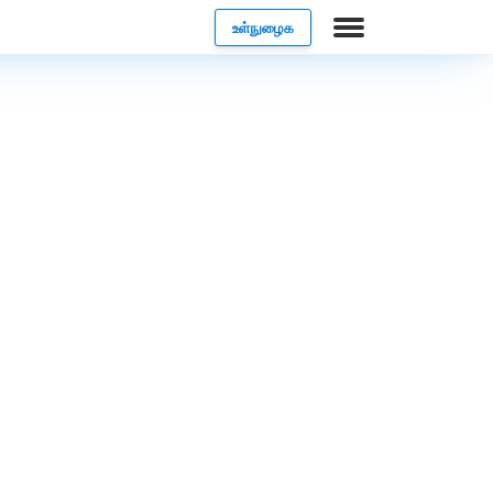
உள்நுழைக