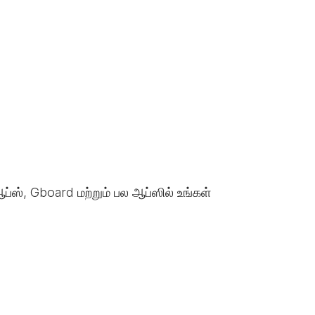
ப்ஸ், Gboard மற்றும் பல ஆப்ஸில் உங்கள்