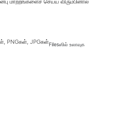
்பு மாற்றங்களைச் செய்ய விரும்பினால்
், PNGகள், JPGகள்
Filesஸில் உலாவுக