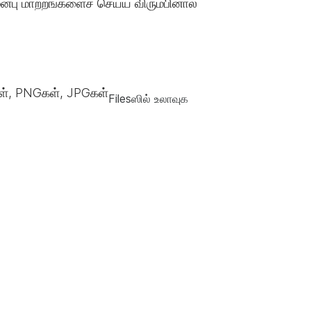
்பு மாற்றங்களைச் செய்ய விரும்பினால்
், PNGகள், JPGகள்
Filesஸில் உலாவுக