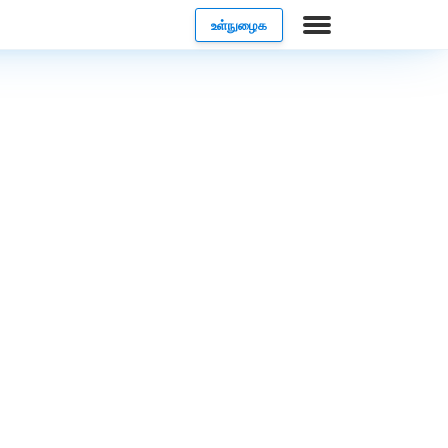
உள்நுழைக