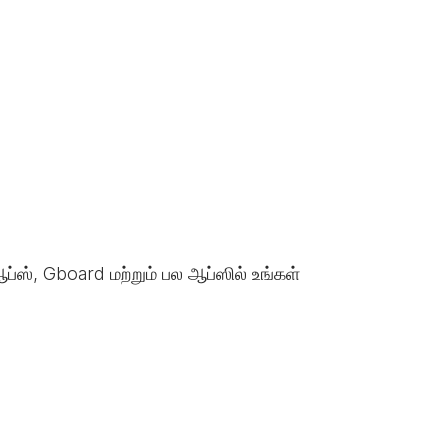
ப்ஸ், Gboard மற்றும் பல ஆப்ஸில் உங்கள்