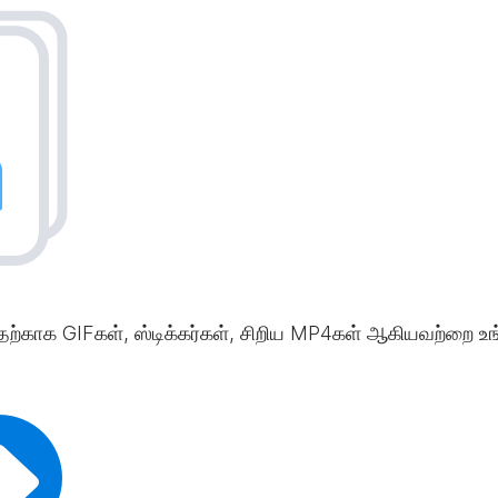
வதற்காக GIFகள், ஸ்டிக்கர்கள், சிறிய MP4கள் ஆகியவற்றை உங