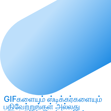
GIFகளையும் ஸ்டிக்கர்களையும்
பதிவேற்றுங்கள்
அல்லது