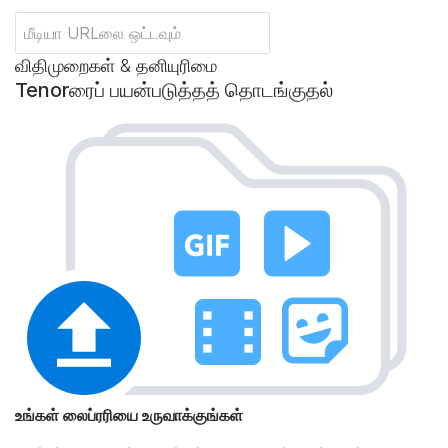
விதிமுறைகள் & தனியுரிமை
Tenorரைப் பயன்படுத்தத் தொடங்குதல்
உங்கள் லைப்ரரியை உருவாக்குங்கள்