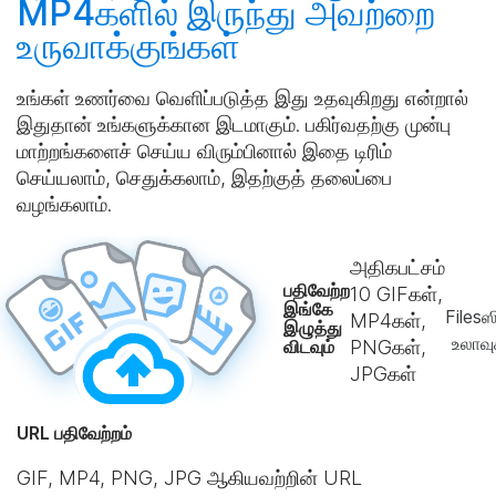
MP4களில் இருந்து அவற்றை
உருவாக்குங்கள்
உங்கள் உணர்வை வெளிப்படுத்த இது உதவுகிறது என்றால்
இதுதான் உங்களுக்கான இடமாகும். பகிர்வதற்கு முன்பு
மாற்றங்களைச் செய்ய விரும்பினால் இதை டிரிம்
செய்யலாம், செதுக்கலாம், இதற்குத் தலைப்பை
வழங்கலாம்.
அதிகபட்சம்
பதிவேற்ற
10
GIFகள்,
இங்கே
Filesஸ
MP4கள்,
இழுத்து
உலாவ
விடவும்
PNGகள்,
JPGகள்
URL பதிவேற்றம்
GIF, MP4, PNG, JPG ஆகியவற்றின் URL