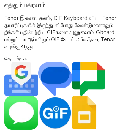
எதிலும் பகிரலாம்
Tenor இணையதளம்,
GIF Keyboard
உட்பட Tenor
தயாரிப்புகளில் இருந்து எப்போது வேண்டுமானாலும்
நீங்கள் பதிவேற்றிய GIFகளை அணுகலாம். Gboard
மற்றும் பல ஆப்ஸிலும் GIF தேடல் அம்சத்தை Tenor
வழங்குகிறது!
தொடங்குக