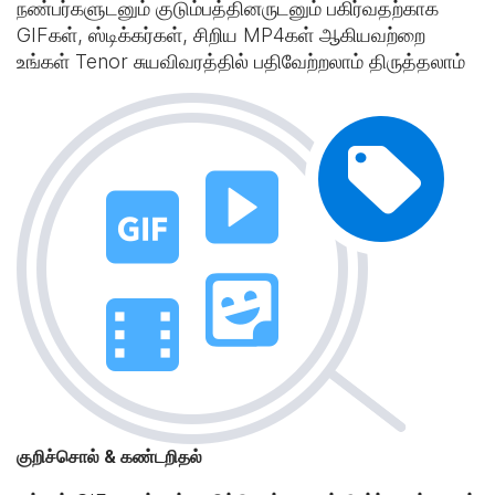
நண்பர்களுடனும் குடும்பத்தினருடனும் பகிர்வதற்காக
GIFகள், ஸ்டிக்கர்கள், சிறிய MP4கள் ஆகியவற்றை
உங்கள் Tenor சுயவிவரத்தில் பதிவேற்றலாம் திருத்தலாம்
குறிச்சொல் & கண்டறிதல்