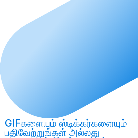
GIFகளையும் ஸ்டிக்கர்களையும்
பதிவேற்றுங்கள்
அல்லது