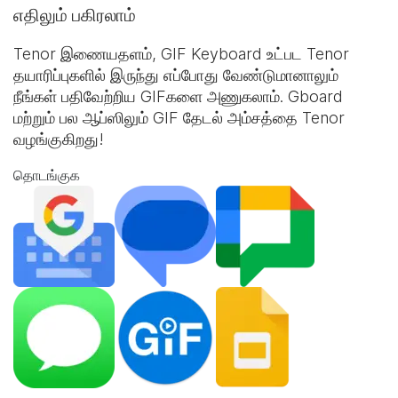
எதிலும் பகிரலாம்
Tenor இணையதளம்,
GIF Keyboard
உட்பட Tenor
தயாரிப்புகளில் இருந்து எப்போது வேண்டுமானாலும்
நீங்கள் பதிவேற்றிய GIFகளை அணுகலாம். Gboard
மற்றும் பல ஆப்ஸிலும் GIF தேடல் அம்சத்தை Tenor
வழங்குகிறது!
தொடங்குக