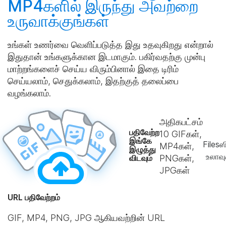
MP4களில் இருந்து அவற்றை
உருவாக்குங்கள்
உங்கள் உணர்வை வெளிப்படுத்த இது உதவுகிறது என்றால்
இதுதான் உங்களுக்கான இடமாகும். பகிர்வதற்கு முன்பு
மாற்றங்களைச் செய்ய விரும்பினால் இதை டிரிம்
செய்யலாம், செதுக்கலாம், இதற்குத் தலைப்பை
வழங்கலாம்.
அதிகபட்சம்
பதிவேற்ற
10
GIFகள்,
இங்கே
Filesஸ
MP4கள்,
இழுத்து
உலாவ
விடவும்
PNGகள்,
JPGகள்
URL பதிவேற்றம்
GIF, MP4, PNG, JPG ஆகியவற்றின் URL