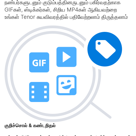
நண்பர்களுடனும் குடும்பத்தினருடனும் பகிர்வதற்காக
GIFகள், ஸ்டிக்கர்கள், சிறிய MP4கள் ஆகியவற்றை
உங்கள் Tenor சுயவிவரத்தில் பதிவேற்றலாம் திருத்தலாம்
குறிச்சொல் & கண்டறிதல்