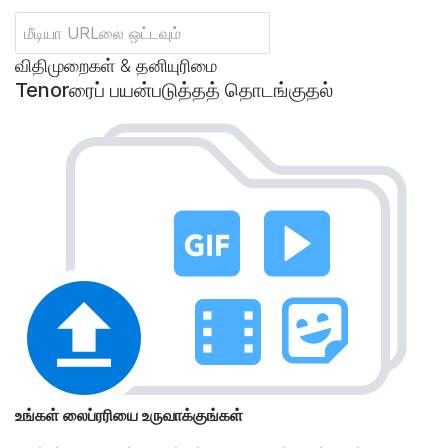
விதிமுறைகள் & தனியுரிமை
Tenorரைப் பயன்படுத்தத் தொடங்குதல்
உங்கள் லைப்ரரியை உருவாக்குங்கள்