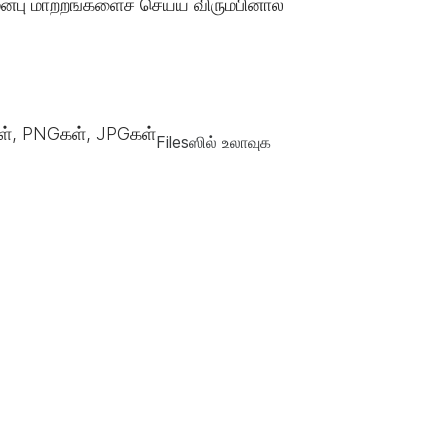
்பு மாற்றங்களைச் செய்ய விரும்பினால்
், PNGகள், JPGகள்
Filesஸில் உலாவுக