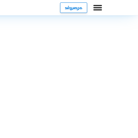
உள்நுழைக