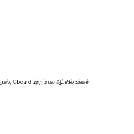
ப்ஸ், Gboard மற்றும் பல ஆப்ஸில் உங்கள்