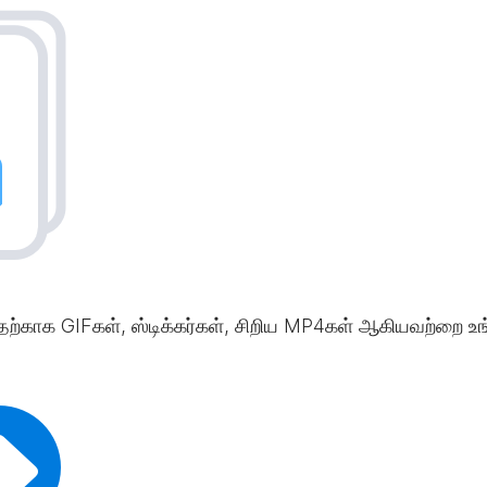
வதற்காக GIFகள், ஸ்டிக்கர்கள், சிறிய MP4கள் ஆகியவற்றை உங