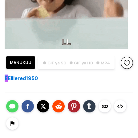
MANUKUU
● GIF ya SD
● GIF ya HD
● MP4
E
Elliered1950