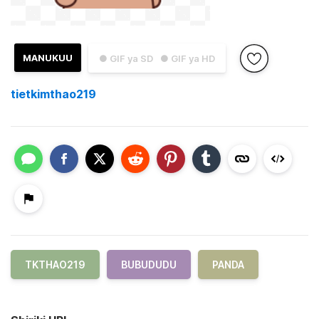
MANUKUU
● GIF ya SD
● GIF ya HD
tietkimthao219
TKTHAO219
BUBUDUDU
PANDA