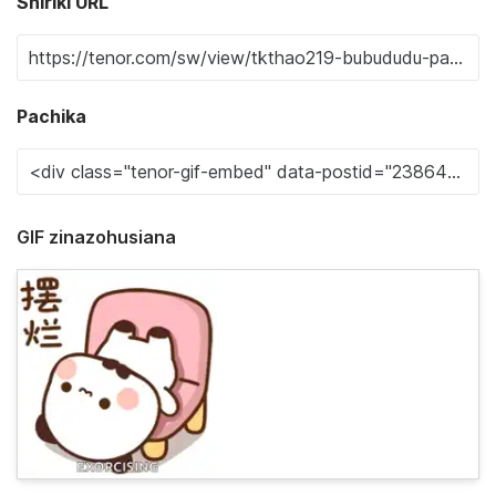
Shiriki URL
Pachika
GIF zinazohusiana