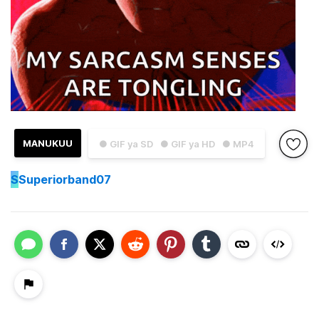
MANUKUU
● GIF ya SD
● GIF ya HD
● MP4
S
Superiorband07