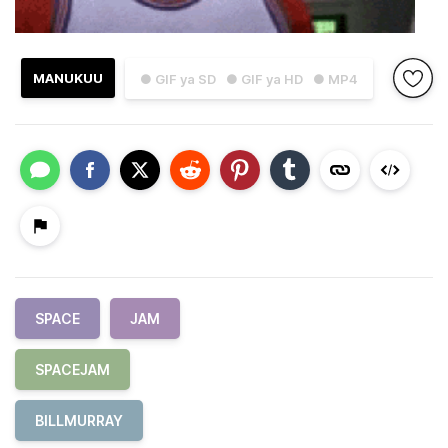
MANUKUU
● GIF ya SD
● GIF ya HD
● MP4
SPACE
JAM
SPACEJAM
BILLMURRAY