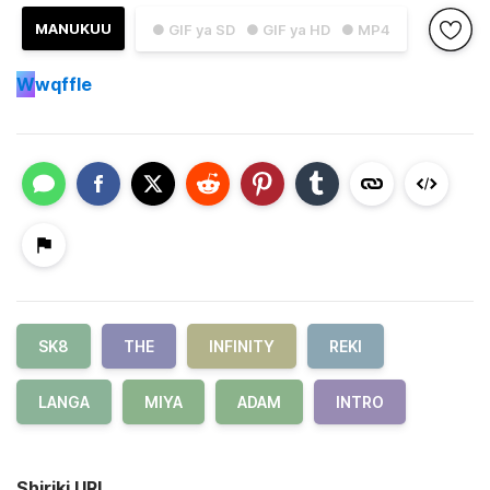
MANUKUU
● GIF ya SD
● GIF ya HD
● MP4
W
wqffle
SK8
THE
INFINITY
REKI
LANGA
MIYA
ADAM
INTRO
Shiriki URL