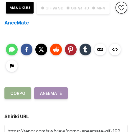
MANUKUU
● GIF ya SD
● GIF ya HD
● MP4
AneeMate
QORPO
ANEEMATE
Shiriki URL