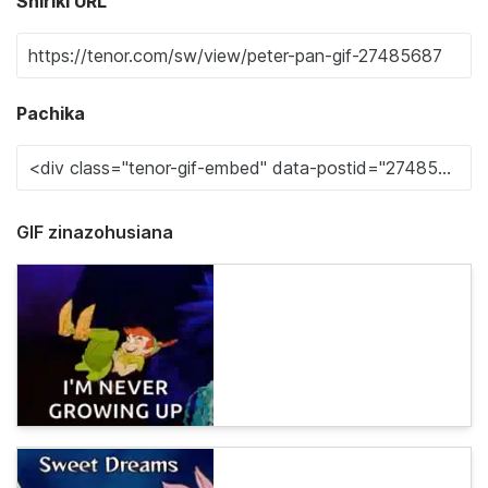
Shiriki URL
Pachika
GIF zinazohusiana