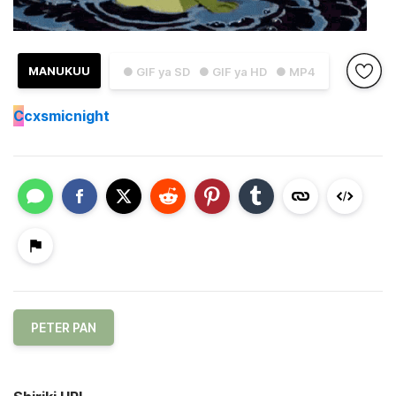
MANUKUU
● GIF ya SD
● GIF ya HD
● MP4
C
cxsmicnight
PETER PAN