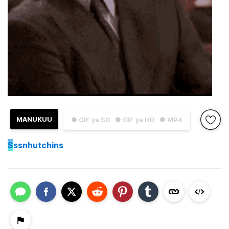
MANUKUU
● GIF ya SD
● GIF ya HD
● MP4
S
ssnhutchins