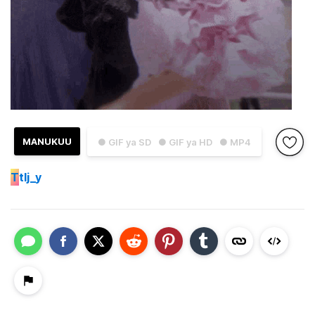
MANUKUU
● GIF ya SD
● GIF ya HD
● MP4
T
tlj_y