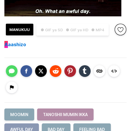
MANUKUU
● GIF ya SD
● GIF ya HD
● MP4
A
aashizo
MOOMIN
TANOSHII MUMIN IKKA
AWFUL DAY
BAD DAY
FEELING BAD