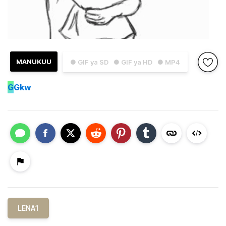
MANUKUU
● GIF ya SD
● GIF ya HD
● MP4
G
Gkw
LENA1