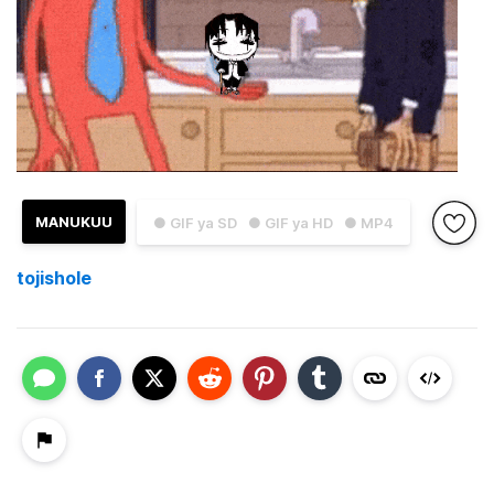
MANUKUU
● GIF ya SD
● GIF ya HD
● MP4
tojishole