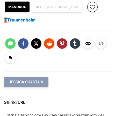
MANUKUU
● GIF ya SD
● GIF ya HD
T
Traumenhelm
JESSICA CHASTAIN
Shiriki URL