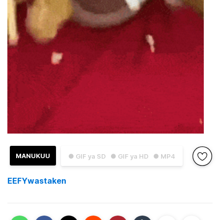
MANUKUU
● GIF ya SD
● GIF ya HD
● MP4
EEFYwastaken