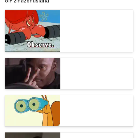
GIF zinazohusiana