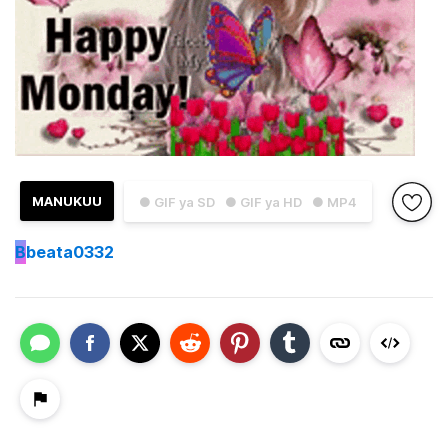
MANUKUU
● GIF ya SD
● GIF ya HD
● MP4
B
beata0332