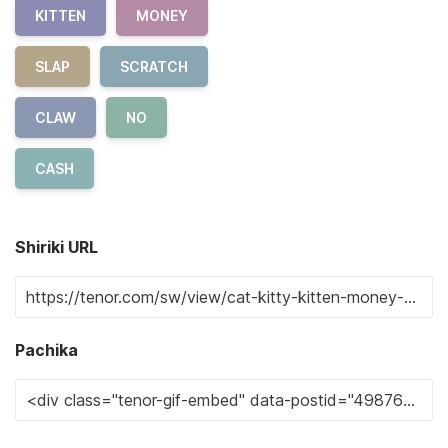
KITTEN
MONEY
SLAP
SCRATCH
CLAW
NO
CASH
Shiriki URL
Pachika