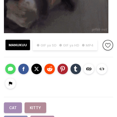
MANUKUU
● GIF ya SD
● GIF ya HD
● MP4
CAT
KITTY