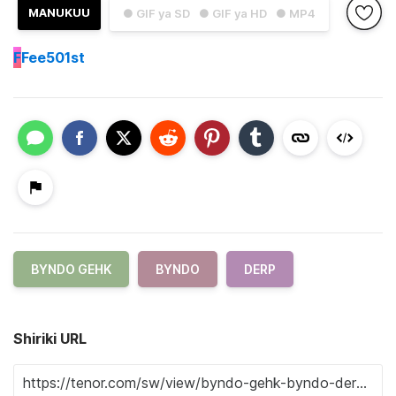
MANUKUU
● GIF ya SD
● GIF ya HD
● MP4
F
Fee501st
BYNDO GEHK
BYNDO
DERP
Shiriki URL