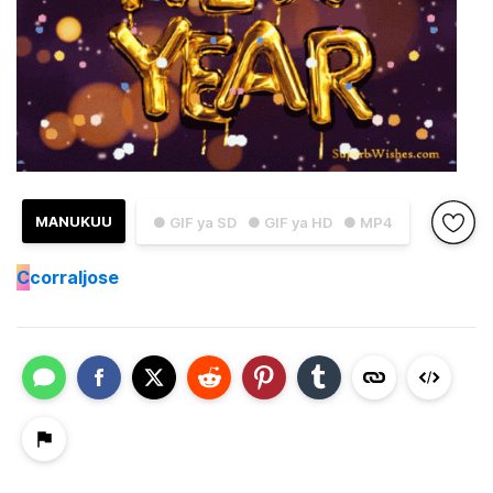
MANUKUU
● GIF ya SD
● GIF ya HD
● MP4
C
corraljose