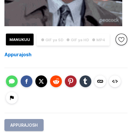
MANUKUU
● GIF ya SD
● GIF ya HD
● MP4
Appurajosh
APPURAJOSH