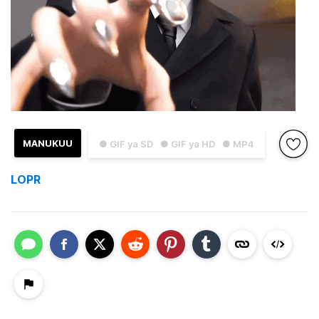
MANUKUU
● GIF ya SD
● GIF ya HD
● MP4
LOPR