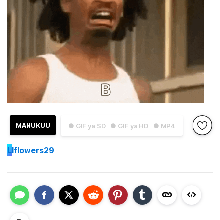
MANUKUU
● GIF ya SD
● GIF ya HD
● MP4
L
lflowers29