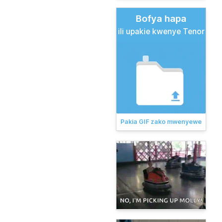
Bofya hapa
ili upakie kwenye Tenor
Pakia GIF zako mwenyewe