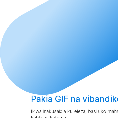
Pakia
GIF na vibandi
Ikiwa inakusaidia kujieleza, basi uko m
kabla ya kutuma.