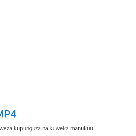
 MP4
, unaweza kupunguza na kuweka manukuu