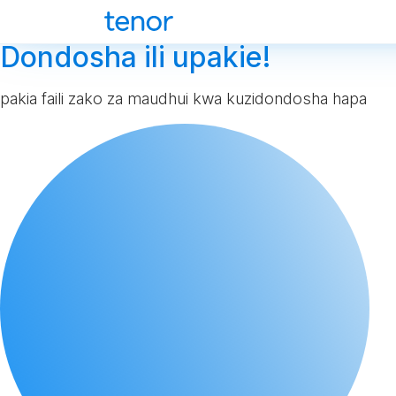
Dondosha ili upakie!
pakia faili zako za maudhui kwa kuzidondosha hapa