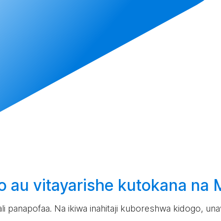
ko au
vitayarishe
kutokana na
ahali panapofaa. Na ikiwa inahitaji kuboreshwa kidogo