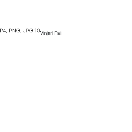
MP4, PNG, JPG
10
Vinjari Faili