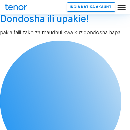
INGIA KATIKA AKAUNTI
Dondosha ili upakie!
pakia faili zako za maudhui kwa kuzidondosha hapa