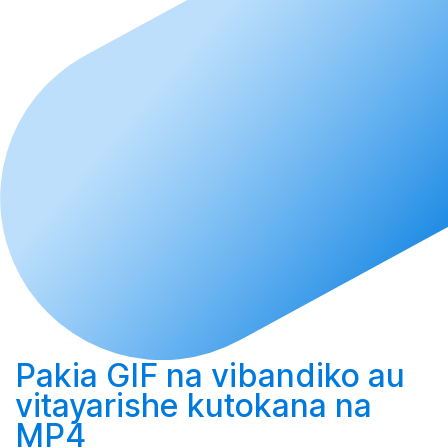
Pakia
GIF na vibandiko au
vitayarishe
kutokana na
MP4