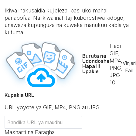
Ikiwa inakusaidia kujieleza, basi uko mahali
panapofaa. Na ikiwa inahitaji kuboreshwa kidogo,
unaweza kupunguza na kuweka manukuu kabla ya
kutuma.
Hadi
GIF,
Buruta na
MP4,
Udondoshe
Vinjari
Hapa ili
PNG,
Faili
Upakie
JPG
10
Kupakia URL
URL yoyote ya GIF, MP4, PNG au JPG
Masharti na Faragha